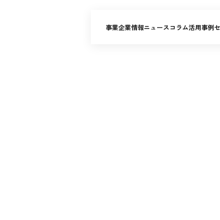
事業
企業情報
ニュース
コラム
活用事例
AI棒からの最新情報をお届けします
NEWS
お知らせ